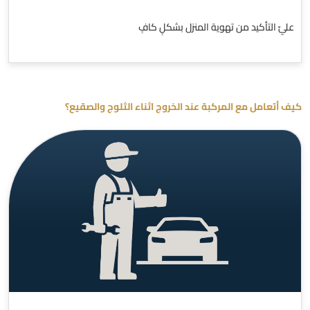
عليّ التأكيد من تهوية المنزل بشكلٍ كافٍ
كيف أتعامل مع المركبة عند الخروج اثناء الثلوج والصقيع؟