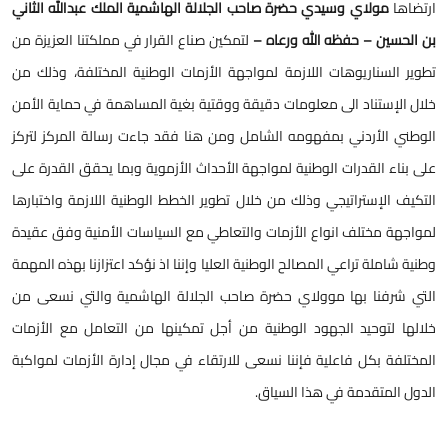
ارتضاها
مولاي وسيدي حضرة صاحب الجلالة الهاشمية الملك عبدالله الثاني
بن الحسين – حفظه الله ورعاه –
لتمكين صناع القرار في مملكتنا العزيزة من
تطوير السناريوهات اللازمة لمواجهة الأزمات الوطنية المختلفة، وذلك من
خلال الإستناد الى معلومات دقيقة ووقتية بغية المساهمة في حماية الأمن
الوطني الأردني بمفهومه الشامل ومن هنا فقد جاءت رسالة المركز لتركز
على بناء القدرات الوطنية لمواجهة الأحداث الأزموية وبما يحقق القدرة على
التكيف الإستراتيجي وذلك من خلال تطوير الخطط الوطنية اللازمة واختبارها
لمواجهة مختلف انواع الأزمات والتعاطي مع السياسات الأمنية وفق عقيدة
وطنية شاملة تراعي المصالح الوطنية العليا وإننا اذ نؤكد اعتزازنا بهذه المهمة
التي شرفنا بها موولاي حضرة صاحب الجلالة الهاشمية والتي نسعى من
خلالها لتوحيد الجهود الوطنية من أجل تمكينها من التعامل مع الأزمات
المختلفة بكل فاعلية فإننا نسعى للارتقاء في مجال إدارة الأزمات لمواكبة
الدول المتقدمة في هذا السياق.