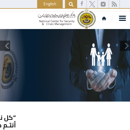
English
إحمِ نفسك وعائلتك